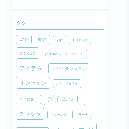
タグ
40代
50代
60代
AIヨガ先生
pickup
yoctoMat（ヨクトマット）
アイテム
アシュタンガヨガ
オンライン
スピリチュアル
ダイエット
タイ式ヨガ
チャクラ
フローヨガ
プラーナ