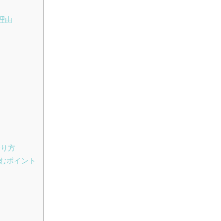
理由
摂り方
むポイント