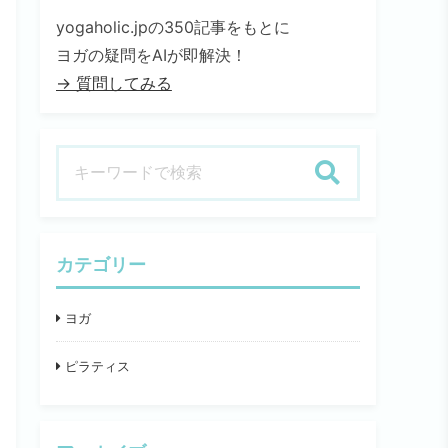
yogaholic.jpの350記事をもとに
ヨガの疑問をAIが即解決！
→ 質問してみる
検索
カテゴリー
ヨガ
ピラティス