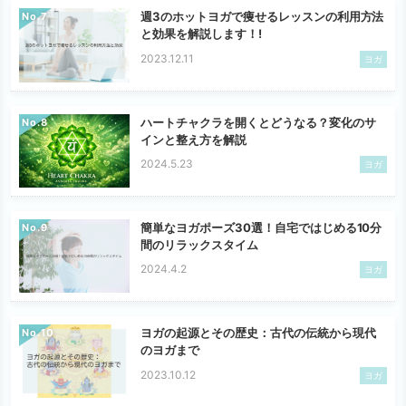
週3のホットヨガで痩せるレッスンの利用方法
No.
と効果を解説します！!
2023.12.11
ヨガ
ハートチャクラを開くとどうなる？変化のサ
No.
インと整え方を解説
2024.5.23
ヨガ
簡単なヨガポーズ30選！自宅ではじめる10分
No.
間のリラックスタイム
2024.4.2
ヨガ
ヨガの起源とその歴史：古代の伝統から現代
No.
のヨガまで
2023.10.12
ヨガ