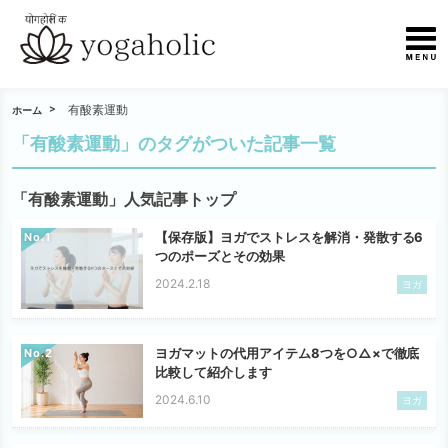
有酸素運動
ホーム
「有酸素運動」のタグがついた記事一覧
「有酸素運動」人気記事トップ
【保存版】ヨガでストレスを解消・発散する6
No.
つのポーズとその効果
2024.2.18
ヨガ
ヨガマットの代用アイテム8つを○△×で徹底
No.
比較して紹介します
2024.6.10
ヨガ