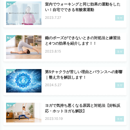
室内でウォーキングと同じ効果の運動をした
No.
い！自宅でできる有酸素運動
2023.7.27
ヨガ
鋤のポーズができないときの対処法と練習法
No.
と4つの効果を紹介します！！
2023.8.15
ヨガ
第5チャクラが苦しい理由とバランスへの影響
No.
｜整え方を解説します！
2024.5.27
ヨガ
ヨガで気持ち悪くなる原因と対処法【好転反
No.
応・ホットヨガも解説】
2023.10.19
ヨガ