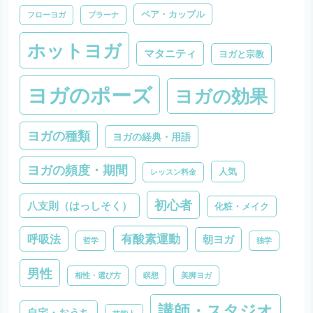
ペア・カップル
フローヨガ
プラーナ
ホットヨガ
マタニティ
ヨガと宗教
ヨガのポーズ
ヨガの効果
ヨガの種類
ヨガの経典・用語
ヨガの頻度・期間
人気
レッスン料金
初心者
八支則（はっしそく）
化粧・メイク
有酸素運動
呼吸法
朝ヨガ
哲学
独学
男性
相性・選び方
瞑想
美脚ヨガ
講師・スタジオ
自宅・おうち