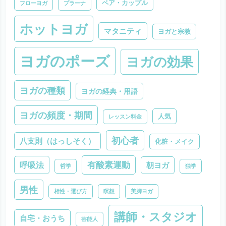
ペア・カップル
フローヨガ
プラーナ
ホットヨガ
マタニティ
ヨガと宗教
ヨガのポーズ
ヨガの効果
ヨガの種類
ヨガの経典・用語
ヨガの頻度・期間
人気
レッスン料金
初心者
八支則（はっしそく）
化粧・メイク
有酸素運動
呼吸法
朝ヨガ
哲学
独学
男性
相性・選び方
瞑想
美脚ヨガ
講師・スタジオ
自宅・おうち
芸能人