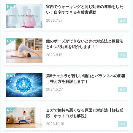
室内でウォーキングと同じ効果の運動をした
No.
い！自宅でできる有酸素運動
2023.7.27
ヨガ
鋤のポーズができないときの対処法と練習法
No.
と4つの効果を紹介します！！
2023.8.15
ヨガ
第5チャクラが苦しい理由とバランスへの影響
No.
｜整え方を解説します！
2024.5.27
ヨガ
ヨガで気持ち悪くなる原因と対処法【好転反
No.
応・ホットヨガも解説】
2023.10.19
ヨガ