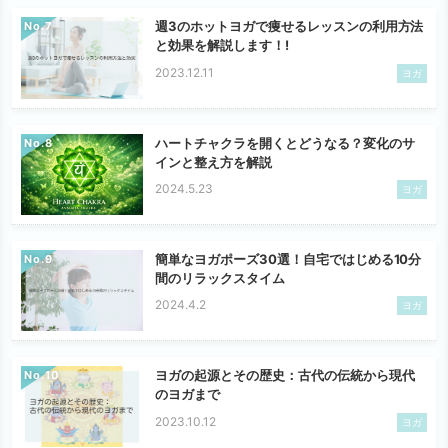
週3のホットヨガで痩せるレッスンの利用方法
No.
と効果を解説します！!
2023.12.11
ヨガ
ハートチャクラを開くとどうなる？変化のサ
No.
インと整え方を解説
2024.5.23
ヨガ
簡単なヨガポーズ30選！自宅ではじめる10分
No.
間のリラックスタイム
2024.4.2
ヨガ
ヨガの起源とその歴史：古代の伝統から現代
No.
のヨガまで
2023.10.12
ヨガ