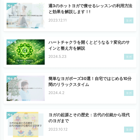
週3のホットヨガで痩せるレッスンの利用方法
No.
と効果を解説します！!
2023.12.11
ヨガ
ハートチャクラを開くとどうなる？変化のサ
No.
インと整え方を解説
2024.5.23
ヨガ
簡単なヨガポーズ30選！自宅ではじめる10分
No.
間のリラックスタイム
2024.4.2
ヨガ
ヨガの起源とその歴史：古代の伝統から現代
No.
のヨガまで
2023.10.12
ヨガ