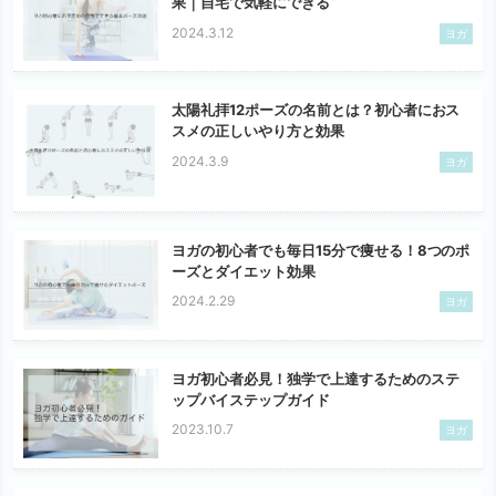
果｜自宅で気軽にできる
2024.3.12
ヨガ
太陽礼拝12ポーズの名前とは？初心者におス
スメの正しいやり方と効果
2024.3.9
ヨガ
ヨガの初心者でも毎日15分で痩せる！8つのポ
ーズとダイエット効果
2024.2.29
ヨガ
ヨガ初心者必見！独学で上達するためのステ
ップバイステップガイド
2023.10.7
ヨガ