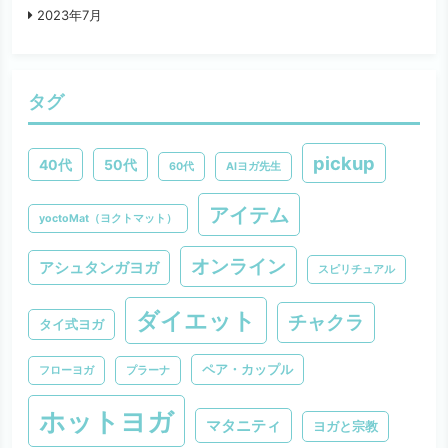
2023年7月
タグ
pickup
40代
50代
60代
AIヨガ先生
アイテム
yoctoMat（ヨクトマット）
オンライン
アシュタンガヨガ
スピリチュアル
ダイエット
チャクラ
タイ式ヨガ
ペア・カップル
フローヨガ
プラーナ
ホットヨガ
マタニティ
ヨガと宗教