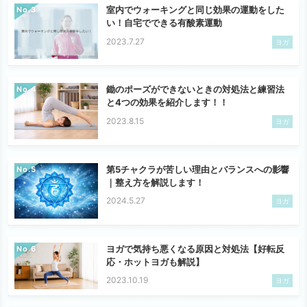
室内でウォーキングと同じ効果の運動をした
No.
い！自宅でできる有酸素運動
2023.7.27
ヨガ
鋤のポーズができないときの対処法と練習法
No.
と4つの効果を紹介します！！
2023.8.15
ヨガ
第5チャクラが苦しい理由とバランスへの影響
No.
｜整え方を解説します！
2024.5.27
ヨガ
ヨガで気持ち悪くなる原因と対処法【好転反
No.
応・ホットヨガも解説】
2023.10.19
ヨガ