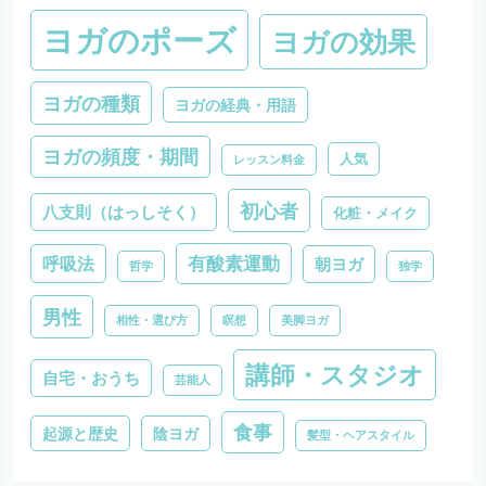
ヨガのポーズ
ヨガの効果
ヨガの種類
ヨガの経典・用語
ヨガの頻度・期間
人気
レッスン料金
初心者
八支則（はっしそく）
化粧・メイク
有酸素運動
呼吸法
朝ヨガ
哲学
独学
男性
相性・選び方
瞑想
美脚ヨガ
講師・スタジオ
自宅・おうち
芸能人
食事
起源と歴史
陰ヨガ
髪型・ヘアスタイル