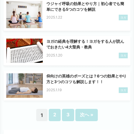
ウジャイ呼吸の効果とやり方｜初心者でも簡
単にできる5つのコツを解説
2025.1.22
ヨガ
ヨガの経典を理解する！ヨガをする人が読ん
でおきたい4大聖典・教典
2025.1.20
ヨガ
仰向けの英雄のポーズとは？6つの効果とやり
方と3つのコツも解説します！！
2025.1.19
ヨガ
2
3
次へ »
1