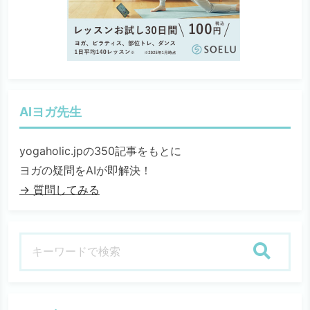
AIヨガ先生
yogaholic.jpの350記事をもとに
ヨガの疑問をAIが即解決！
→ 質問してみる
検索