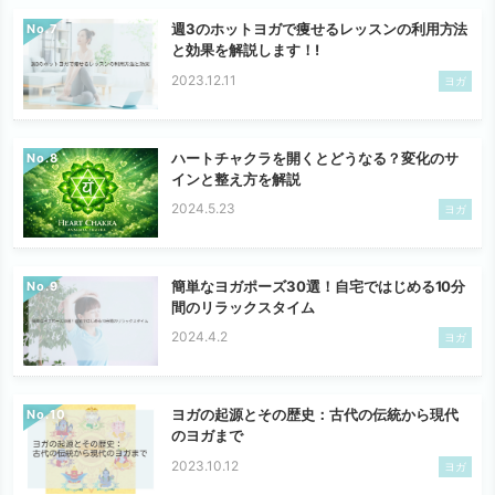
週3のホットヨガで痩せるレッスンの利用方法
No.
と効果を解説します！!
2023.12.11
ヨガ
ハートチャクラを開くとどうなる？変化のサ
No.
インと整え方を解説
2024.5.23
ヨガ
簡単なヨガポーズ30選！自宅ではじめる10分
No.
間のリラックスタイム
2024.4.2
ヨガ
ヨガの起源とその歴史：古代の伝統から現代
No.
のヨガまで
2023.10.12
ヨガ