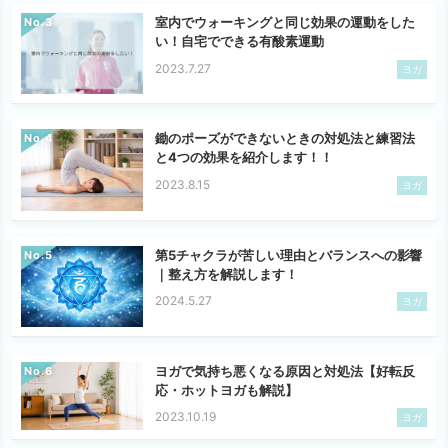
室内でウォーキングと同じ効果の運動をした
No.
い！自宅でできる有酸素運動
2023.7.27
ヨガ
鋤のポーズができないときの対処法と練習法
No.
と4つの効果を紹介します！！
2023.8.15
ヨガ
第5チャクラが苦しい理由とバランスへの影響
No.
｜整え方を解説します！
2024.5.27
ヨガ
ヨガで気持ち悪くなる原因と対処法【好転反
No.
応・ホットヨガも解説】
2023.10.19
ヨガ