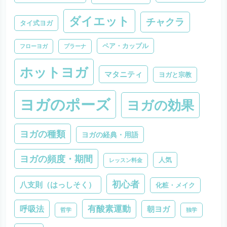
ダイエット
チャクラ
タイ式ヨガ
ペア・カップル
フローヨガ
プラーナ
ホットヨガ
マタニティ
ヨガと宗教
ヨガのポーズ
ヨガの効果
ヨガの種類
ヨガの経典・用語
ヨガの頻度・期間
人気
レッスン料金
初心者
八支則（はっしそく）
化粧・メイク
有酸素運動
呼吸法
朝ヨガ
哲学
独学