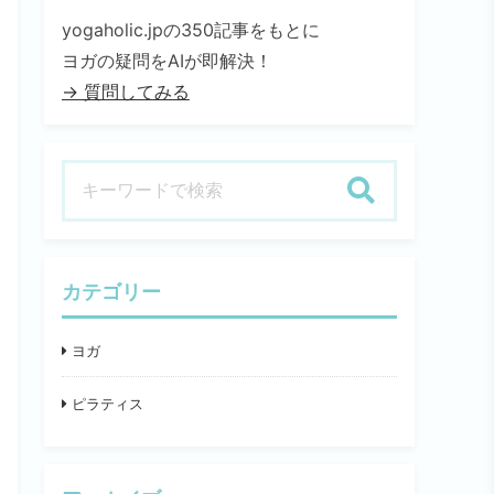
yogaholic.jpの350記事をもとに
ヨガの疑問をAIが即解決！
→ 質問してみる
検索
カテゴリー
ヨガ
ピラティス