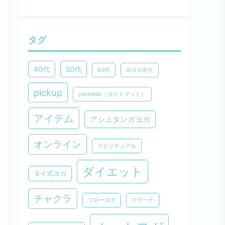
タグ
40代
50代
60代
AIヨガ先生
pickup
yoctoMat（ヨクトマット）
アイテム
アシュタンガヨガ
オンライン
スピリチュアル
ダイエット
タイ式ヨガ
チャクラ
フローヨガ
プラーナ