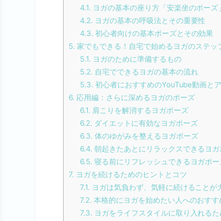
4.1.
ヨガの基本の座り方「安楽坐のポーズ
4.2.
ヨガの基本の呼吸法とその重要性
4.3.
初心者向けの基本ポーズとその効果
5.
家でもできる！自宅で始めるヨガのステッ
5.1.
ヨガのために準備するもの
5.2.
自宅でできるヨガの基本の流れ
5.3.
初心者におすすめのYouTube動画と
6.
応用編：さらに深めるヨガのポーズ
6.1.
肩こりを解消するヨガポーズ
6.2.
ダイエットに有効なヨガポーズ
6.3.
体のゆがみを整えるヨガポーズ
6.4.
朝起きたあとにリラックスできるヨガ
6.5.
寝る前にリフレッシュできるヨガポー
7.
ヨガを続けるためのヒントとコツ
7.1.
ヨガは気負わず、気軽に続けることが
7.2.
本格的にヨガを始めたい人へのおすす
7.3.
ヨガをライフスタイルに取り入れるた