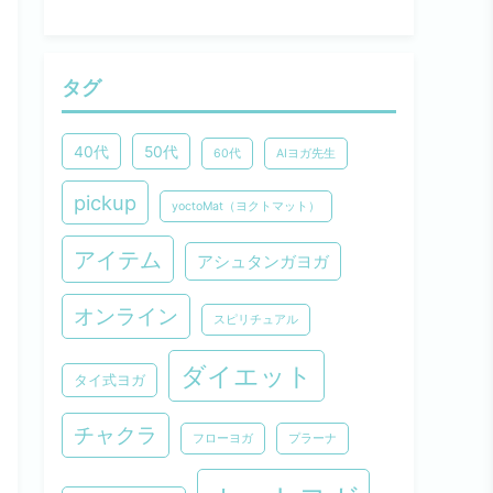
タグ
40代
50代
60代
AIヨガ先生
pickup
yoctoMat（ヨクトマット）
アイテム
アシュタンガヨガ
オンライン
スピリチュアル
ダイエット
タイ式ヨガ
チャクラ
フローヨガ
プラーナ