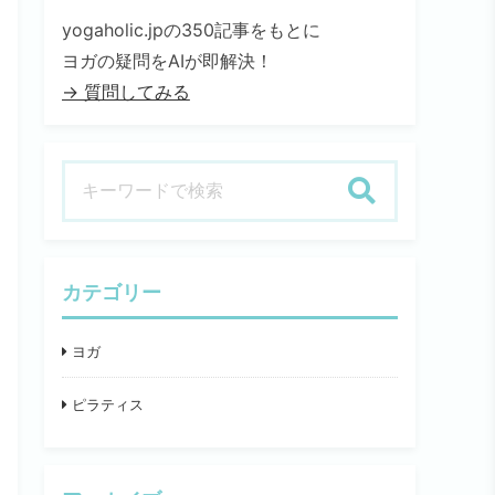
yogaholic.jpの350記事をもとに
ヨガの疑問をAIが即解決！
→ 質問してみる
検索
カテゴリー
ヨガ
ピラティス