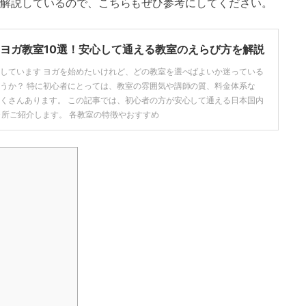
解説しているので、こちらもぜひ参考にしてください。
ヨガ教室10選！安心して通える教室のえらび方を解説
しています ヨガを始めたいけれど、どの教室を選べばよいか迷っている
うか？ 特に初心者にとっては、教室の雰囲気や講師の質、料金体系な
くさんあります。 この記事では、初心者の方が安心して通える日本国内
ヶ所ご紹介します。 各教室の特徴やおすすめ