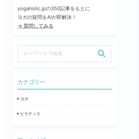
yogaholic.jpの350記事をもとに
ヨガの疑問をAIが即解決！
→ 質問してみる
検索
カテゴリー
ヨガ
ピラティス