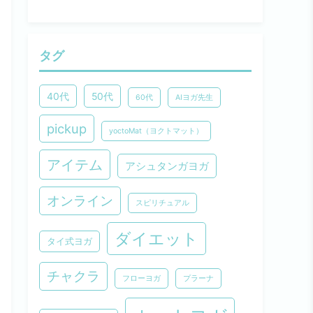
タグ
40代
50代
60代
AIヨガ先生
pickup
yoctoMat（ヨクトマット）
アイテム
アシュタンガヨガ
オンライン
スピリチュアル
ダイエット
タイ式ヨガ
チャクラ
フローヨガ
プラーナ