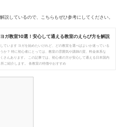
解説しているので、こちらもぜひ参考にしてください。
ヨガ教室10選！安心して通える教室のえらび方を解説
しています ヨガを始めたいけれど、どの教室を選べばよいか迷っている
うか？ 特に初心者にとっては、教室の雰囲気や講師の質、料金体系な
くさんあります。 この記事では、初心者の方が安心して通える日本国内
ヶ所ご紹介します。 各教室の特徴やおすすめ